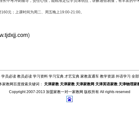
，擅长中考冲刺辅导，责任心强，能精准定位学员薄弱点，讲解通俗易懂，有丰富的中
0元；上课时间为周二、周五晚上19:00-21:00。
.tjdxjj.com
)
告
学员必读
教员必读
学习资料
学习宝典
才艺宝典
家教直通车
教学资源
外语学习
全部
本家教网百度搜索关键词：
天津家教
天津家教
天津家教网
天津英语家教
天津物理家
Copyright 2007-2013
加盟家教一对一家教网
版权所有 All rights reserved