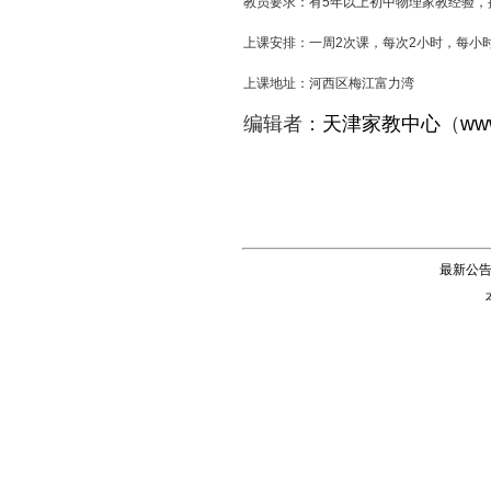
教员要求：有5年以上初中物理家教经验
上课安排：一周2次课，每次2小时，每小时16
上课地址：河西区梅江富力湾
编辑者：
天津家教中心
（
www
最新公