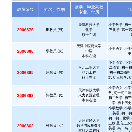
就读、毕业高校
教员编号
姓名、性别
可
专业、学历
天津科技大学
小学数学, 初一
2006876
田教员.(男)
化学
三化学, 高一高
硕士在读
天津中医药大学
小学语文, 小学
2006868
李教员.(女)
中医
史
本科在读
小学语文, 小学
河北工业大学
二语文, 初一初
2006865
唐教员.(男)
动力工程
初一初二物理,
硕士在读
文, 初三数学, 
小学语文, 小学
天津科技大学
数, 初一初二语
2006863
陈教员.(女)
人力资源管理
初二数学, 初三
本科在读
学, 初中历史
小学数学, 小学
二英语, 初一初
初一初二化学, 
天津财经大学
三物理, 初三化
2006862
韩教员.(女)
数学与应用数学
英语, 高一高二
本科大二在读