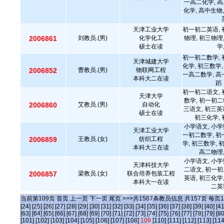
一高二化学, 高
化学, 高中生物
天津工业大学
初一初二英语, 
2006861
刘教员.(男)
化学化工
物理, 初三物理
硕士在读
学
初一初二数学, 
天津城建大学
化学, 初三数学,
2006852
曹教员.(男)
物联网工程
一高二数学, 高
本科大二在读
蹈
初一初二语文, 
天津大学
数学, 初一初二
2006860
艾教员.(男)
自动化
三语文, 初三英
硕士在读
初三化学, 
小学语文, 小学
天津工业大学
一初二数学, 初
2006859
王教员.(女)
纺织工程
学, 初三数学, 
本科大三在读
高二物理
小学语文, 小学
天津科技大学
二语文, 初一初
2006857
梁教员.(女)
联合培养包装工程
英语, 初三化学
本科大一在读
二英
当前第
109
页
首页
上一页
下一页
尾页
>>>共
1567
条教员信息 共
157
页 每页
1
[24]
[25]
[26]
[27]
[28]
[29]
[30]
[31]
[32]
[33]
[34]
[35]
[36]
[37]
[38]
[39]
[40]
[41
[63]
[64]
[65]
[66]
[67]
[68]
[69]
[70]
[71]
[72]
[73]
[74]
[75]
[76]
[77]
[78]
[79]
[80
[101]
[102]
[103]
[104]
[105]
[106]
[107]
[108]
109
[110]
[111]
[112]
[113]
[114