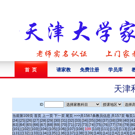
首 页
请家教
免费注册
学员库
天津
ID
当前第
109
页
首页
上一页
下一页
尾页
>>>共
1567
条教员信息 共
157
页 每页
1
[24]
[25]
[26]
[27]
[28]
[29]
[30]
[31]
[32]
[33]
[34]
[35]
[36]
[37]
[38]
[39]
[40]
[41
[63]
[64]
[65]
[66]
[67]
[68]
[69]
[70]
[71]
[72]
[73]
[74]
[75]
[76]
[77]
[78]
[79]
[80
[101]
[102]
[103]
[104]
[105]
[106]
[107]
[108]
109
[110]
[111]
[112]
[113]
[114
[131]
[132]
[133]
[134]
[135]
[136]
[137]
[138]
[139]
[140]
[141]
[142]
[143]
[14