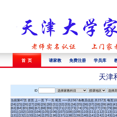
首 页
请家教
免费注册
学员库
天津
ID
当前第
47
页
首页
上一页
下一页
尾页
>>>共
1567
条教员信息 共
157
页 每页
10
[24]
[25]
[26]
[27]
[28]
[29]
[30]
[31]
[32]
[33]
[34]
[35]
[36]
[37]
[38]
[39]
[40]
[41
[63]
[64]
[65]
[66]
[67]
[68]
[69]
[70]
[71]
[72]
[73]
[74]
[75]
[76]
[77]
[78]
[79]
[80
[101]
[102]
[103]
[104]
[105]
[106]
[107]
[108]
[109]
[110]
[111]
[112]
[113]
[11
[131]
[132]
[133]
[134]
[135]
[136]
[137]
[138]
[139]
[140]
[141]
[142]
[143]
[14