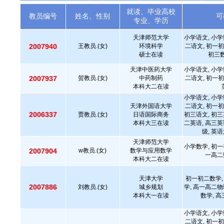
就读、毕业高校
教员编号
姓名、性别
可
专业、学历
天津师范大学
小学语文, 小学
2007940
王教员.(女)
环境科学
二语文, 初一初
硕士在读
初三数
天津中医药大学
小学语文, 小学
2007937
贺教员.(女)
中药制药
二语文, 初一初
本科大二在读
小学语文, 小学
天津外国语大学
二语文, 初一初
2006337
贾教员.(女)
日语国际商务
初三语文, 初三
本科大三在读
二英语, 高三英
级, 英语
天津师范大学
小学数学, 初一
2007904
w教员.(女)
数学与应用数学
一高二
本科大二在读
天津大学
初一初二数学,
2007886
刘教员.(女)
城乡规划
学, 高一高二物
本科大一在读
数学, 
小学语文, 小学
二语文, 初一初