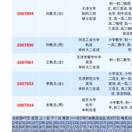
初一初二物理,
天津大学
文, 初三英语, 
2007894
刘教员.(女)
制药工程
化学, 初中历史
硕士在读
文, 高一高二英
高二物理, 高一
三英语, 高三物
英语四
河北工业大学
小学数学, 初一
2007890
刘教员.(男)
机设
一高二数学, 高
本科大二在读
学
天津市耀华中学
初一初二数学,
2007907
王教员.(女)
英语
本科大三在读
小学语文, 小学
天津师范大学
二语文, 初一初
2007933
李教员.(女)
英语
英语, 高一高二
本科大三在读
三语文, 高三英
语, 英语四级,
南开大学
小学数学, 初
2007934
史教员.(男)
化学
学, 初三化学,
本科在读
当前第
47
页
首页
上一页
下一页
尾页
>>>共
1567
条教员信息 共
157
页 每页
10
[24]
[25]
[26]
[27]
[28]
[29]
[30]
[31]
[32]
[33]
[34]
[35]
[36]
[37]
[38]
[39]
[40]
[41
[63]
[64]
[65]
[66]
[67]
[68]
[69]
[70]
[71]
[72]
[73]
[74]
[75]
[76]
[77]
[78]
[79]
[80
[101]
[102]
[103]
[104]
[105]
[106]
[107]
[108]
[109]
[110]
[111]
[112]
[113]
[11