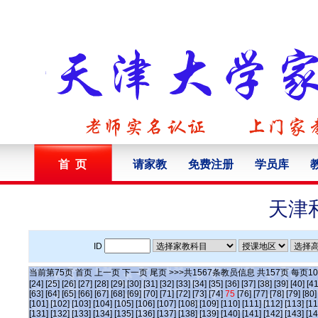
首 页
请家教
免费注册
学员库
天津
ID
当前第
75
页
首页
上一页
下一页
尾页
>>>共
1567
条教员信息 共
157
页 每页
10
[24]
[25]
[26]
[27]
[28]
[29]
[30]
[31]
[32]
[33]
[34]
[35]
[36]
[37]
[38]
[39]
[40]
[41
[63]
[64]
[65]
[66]
[67]
[68]
[69]
[70]
[71]
[72]
[73]
[74]
75
[76]
[77]
[78]
[79]
[80]
[101]
[102]
[103]
[104]
[105]
[106]
[107]
[108]
[109]
[110]
[111]
[112]
[113]
[11
[131]
[132]
[133]
[134]
[135]
[136]
[137]
[138]
[139]
[140]
[141]
[142]
[143]
[14