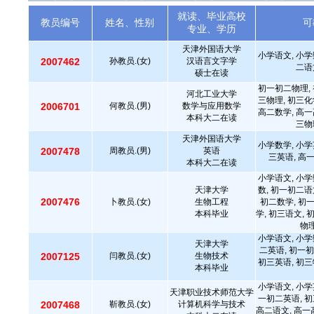
就读、毕业高校
教员编号
姓名、性别
可
专业、学历
天津外国语大学
小学语文, 小学
2007462
孙教员.(女)
汉语言文字学
二语
硕士在读
初一初二物理, 
河北工业大学
三物理, 初三化
2006701
何教员.(男)
数学与应用数学
高二数学, 高一
本科大二在读
三物
天津外国语大学
小学数学, 小学
2007478
周教员.(男)
英语
三英语, 高
本科大二在读
小学语文, 小学
天津大学
数, 初一初二语
2007476
卜教员.(女)
生物工程
初二数学, 初
本科毕业
学, 初三语文, 
物理
小学语文, 小学
天津大学
二英语, 初一初
2007125
闫教员.(女)
生物技术
初三英语, 初三
本科毕业
小学语文, 小学
天津职业技术师范大学
一初二英语, 初
2007468
靳教员.(女)
计算机科学与技术
高二语文, 高一