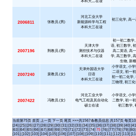
本科大二在读
河北工业大学
初三化学, 高一
2006811
张教员.(男)
新能源科学与工程
本科大三在读
初一初二数学,
天津大学
语, 初三数学, 
2007196
荆教员.(男)
测控技术与仪器
高二英语, 高
本科大二在读
学, 高三数学, 
生物, 新
小学语文, 小学
天津外国语大学
二语文, 初一初
2007240
裴教员.(女)
日语
初一初二化学, 
本科大三在读
三物理, 初三化
河北工业大学
小学语文, 小学
2007422
冯教员.(女)
电气工程及其自动化
二数学, 初一初
硕士在读
初三数学, 
当前第
75
页
首页
上一页
下一页
尾页
>>>共
1567
条教员信息 共
157
页 每页
10
[24]
[25]
[26]
[27]
[28]
[29]
[30]
[31]
[32]
[33]
[34]
[35]
[36]
[37]
[38]
[39]
[40]
[41
[63]
[64]
[65]
[66]
[67]
[68]
[69]
[70]
[71]
[72]
[73]
[74]
75
[76]
[77]
[78]
[79]
[80]
[101]
[102]
[103]
[104]
[105]
[106]
[107]
[108]
[109]
[110]
[111]
[112]
[113]
[11