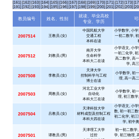
[161]
[162]
[163]
[164]
[165]
[166]
[167]
[168]
[169]
[170]
[171]
[172]
[173]
[17
[191]
[192]
[193]
[194]
[195]
[196]
[197]
[198]
[199]
[200]
[201]
[202]
[203]
[20
就读、毕业高校
教员编号
姓名、性别
可
专业、学历
中国民航大学
小学数学, 小学
2007514
王教员.(女)
交通工程
一初二数学, 初
本科在读
小学语文, 小学
南开大学
一初二化学, 初
2007512
刘教员.(男)
生命科学
高二数学, 高
本科大二在读
学, 高
天津大学
小学数学, 初
2007508
李教员.(女)
控制科学与工程
理, 高一高
博士在读
河北工业大学
小学数学, 初
2007503
周教员.(女)
自动化
理, 初三数学
本科大三在读
小学语文, 小学
天津科技大学
数, 初一初二数
2007504
吕教员.(女)
材料成型及控制工程
初二化学, 初三
本科大四在读
学, 初中
天津理工大学
初一初二数学,
2007501
谭教员.(男)
过控
学, 初三物理,