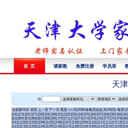
首 页
请家教
免费注册
学员库
天津
ID
当前第
58
页
首页
上一页
下一页
尾页
>>>共
2089
条教员信息 共
209
页 每页
10
[24]
[25]
[26]
[27]
[28]
[29]
[30]
[31]
[32]
[33]
[34]
[35]
[36]
[37]
[38]
[39]
[40]
[41
[63]
[64]
[65]
[66]
[67]
[68]
[69]
[70]
[71]
[72]
[73]
[74]
[75]
[76]
[77]
[78]
[79]
[80
[101]
[102]
[103]
[104]
[105]
[106]
[107]
[108]
[109]
[110]
[111]
[112]
[113]
[11
[131]
[132]
[133]
[134]
[135]
[136]
[137]
[138]
[139]
[140]
[141]
[142]
[143]
[14