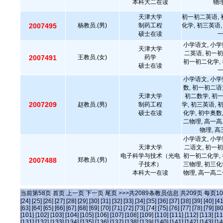
本科大二在读
物理
天津大学
初一初二英语, 
2007495
杨教员.(男)
制药工程
化学, 初三英语,
硕士在读
小学语文, 小学
天津大学
二英语, 初一初
2007491
王教员.(女)
药学
初一初二化学, 
硕士在读
小学语文, 小学
数, 初一初二语
天津大学
初二数学, 初
2007209
赵教员.(男)
制药工程
学, 初三英语, 
硕士在读
化学, 初中奥数
二物理, 高一高
物理, 
小学语文, 小学
天津大学
二语文, 初一初
电子科学与技术（光电
初一初二化学, 
2007488
郑教员.(男)
子技术）
三物理, 初三化
本科大一在读
物理, 高一高二
当前第
58
页
首页
上一页
下一页
尾页
>>>共
2089
条教员信息 共
209
页 每页
10
[24]
[25]
[26]
[27]
[28]
[29]
[30]
[31]
[32]
[33]
[34]
[35]
[36]
[37]
[38]
[39]
[40]
[41
[63]
[64]
[65]
[66]
[67]
[68]
[69]
[70]
[71]
[72]
[73]
[74]
[75]
[76]
[77]
[78]
[79]
[80
[101]
[102]
[103]
[104]
[105]
[106]
[107]
[108]
[109]
[110]
[111]
[112]
[113]
[11
[131]
[132]
[133]
[134]
[135]
[136]
[137]
[138]
[139]
[140]
[141]
[142]
[143]
[14