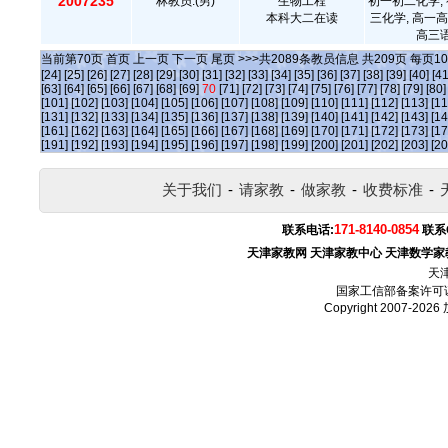
2007235
林教员.(男)
生物工程
初一初二化学, 
本科大二在读
三化学, 高一高
高三语
当前第
70
页
首页
上一页
下一页
尾页
>>>共
2089
条教员信息 共
209
页 每页
10
[24]
[25]
[26]
[27]
[28]
[29]
[30]
[31]
[32]
[33]
[34]
[35]
[36]
[37]
[38]
[39]
[40]
[41
[63]
[64]
[65]
[66]
[67]
[68]
[69]
70
[71]
[72]
[73]
[74]
[75]
[76]
[77]
[78]
[79]
[80]
[101]
[102]
[103]
[104]
[105]
[106]
[107]
[108]
[109]
[110]
[111]
[112]
[113]
[11
[131]
[132]
[133]
[134]
[135]
[136]
[137]
[138]
[139]
[140]
[141]
[142]
[143]
[14
[161]
[162]
[163]
[164]
[165]
[166]
[167]
[168]
[169]
[170]
[171]
[172]
[173]
[17
[191]
[192]
[193]
[194]
[195]
[196]
[197]
[198]
[199]
[200]
[201]
[202]
[203]
[20
关于我们
-
请家教
-
做家教
-
收费标准
-
171-8140-0854
联系电话:
联系
天津家教网
天津家教中心
天津数学家
天
国家工信部备案许可
Copyright 2007-2026