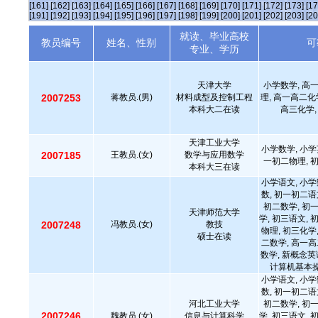
[161]
[162]
[163]
[164]
[165]
[166]
[167]
[168]
[169]
[170]
[171]
[172]
[173]
[17
[191]
[192]
[193]
[194]
[195]
[196]
[197]
[198]
[199]
[200]
[201]
[202]
[203]
[20
就读、毕业高校
教员编号
姓名、性别
可
专业、学历
天津大学
小学数学, 高
2007253
蒋教员.(男)
材料成型及控制工程
理, 高一高二化
本科大二在读
高三化学,
天津工业大学
小学数学, 小学
2007185
王教员.(女)
数学与应用数学
一初二物理, 
本科大三在读
小学语文, 小学
数, 初一初二语
初二数学, 初
天津师范大学
学, 初三语文, 
2007248
冯教员.(女)
教技
物理, 初三化学
硕士在读
二数学, 高一高
数学, 新概念英
计算机基本操
小学语文, 小学
数, 初一初二语
河北工业大学
初二数学, 初
2007246
魏教员.(女)
信息与计算科学
学, 初三语文, 