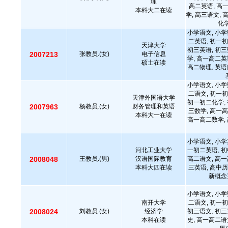
理
高二英语, 高
本科大二在读
学, 高三语文, 
化学
小学语文, 小学
二英语, 初一初
天津大学
初三英语, 初三
2007213
张教员.(女)
电子信息
学, 高一高二英
硕士在读
高二物理, 英语
小学语文, 小学
二语文, 初一初
天津外国语大学
初一初二化学, 
2007963
杨教员.(女)
财务管理和英语
三数学, 高一高
本科大一在读
高一高二数学, 
小学语文, 小学
河北工业大学
一初二英语, 初
2008048
王教员.(男)
汉语国际教育
高二语文, 高一
本科大四在读
三英语, 高中历
新概念
小学语文, 小学
南开大学
二语文, 初一初
2008024
刘教员.(女)
经济学
初三语文, 初三
本科在读
史, 高一高二语