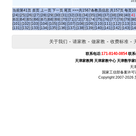
历
当前第
41
页
首页
上一页
下一页
尾页
>>>共
1567
条教员信息 共
157
页 每页
10
[24]
[25]
[26]
[27]
[28]
[29]
[30]
[31]
[32]
[33]
[34]
[35]
[36]
[37]
[38]
[39]
[40]
41
[63]
[64]
[65]
[66]
[67]
[68]
[69]
[70]
[71]
[72]
[73]
[74]
[75]
[76]
[77]
[78]
[79]
[80
[101]
[102]
[103]
[104]
[105]
[106]
[107]
[108]
[109]
[110]
[111]
[112]
[113]
[11
[131]
[132]
[133]
[134]
[135]
[136]
[137]
[138]
[139]
[140]
[141]
[142]
[143]
[14
关于我们
-
请家教
-
做家教
-
收费标准
-
171-8140-0854
联系电话:
联系
天津家教网
天津家教中心
天津数学家
天
国家工信部备案许可
Copyright 2007-2026