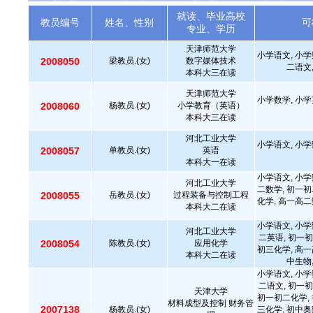
就读、毕业高校
教员编号
姓名、性别
可
专业、学历
天津师范大学
小学语文, 小学
2008050
梁教员.(女)
数字媒体技术
二语文
本科大三在读
天津师范大学
小学数学, 小学
2008060
杨教员.(女)
小学教育（英语）
本科大三在读
河北工业大学
小学语文, 小学
2008057
单教员.(女)
英语
本科大一在读
小学语文, 小学
河北工业大学
二数学, 初一初
2008055
岳教员.(女)
过程装备与控制工程
化学, 高一高二
本科大二在读
小学语文, 小学
河北工业大学
二英语, 初一初
2008054
陈教员.(女)
应用化学
初三化学, 高一
本科大二在读
中生物
小学语文, 小学
二语文, 初一初
天津大学
初一初二化学, 
材料成型及控制 财务管
2007138
杨教员.(女)
三化学, 初中奥