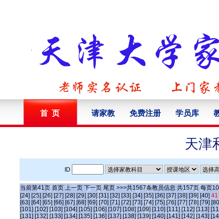
首 页
请家教
免费注册
学员库
天津
ID
当前第
41
页
首页
上一页
下一页
尾页
>>>共
1567
条教员信息 共
157
页 每页
10
[24]
[25]
[26]
[27]
[28]
[29]
[30]
[31]
[32]
[33]
[34]
[35]
[36]
[37]
[38]
[39]
[40]
41
[63]
[64]
[65]
[66]
[67]
[68]
[69]
[70]
[71]
[72]
[73]
[74]
[75]
[76]
[77]
[78]
[79]
[80
[101]
[102]
[103]
[104]
[105]
[106]
[107]
[108]
[109]
[110]
[111]
[112]
[113]
[11
[131]
[132]
[133]
[134]
[135]
[136]
[137]
[138]
[139]
[140]
[141]
[142]
[143]
[14