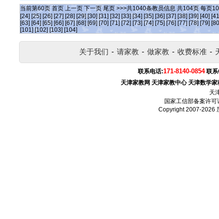
当前第
60
页
首页
上一页
下一页
尾页
>>>共
1040
条教员信息 共
104
页 每页
10
[24]
[25]
[26]
[27]
[28]
[29]
[30]
[31]
[32]
[33]
[34]
[35]
[36]
[37]
[38]
[39]
[40]
[41
[63]
[64]
[65]
[66]
[67]
[68]
[69]
[70]
[71]
[72]
[73]
[74]
[75]
[76]
[77]
[78]
[79]
[80
[101]
[102]
[103]
[104]
关于我们
-
请家教
-
做家教
-
收费标准
-
171-8140-0854
联系电话:
联系
天津家教网
天津家教中心
天津数学家
天
国家工信部备案许可
Copyright 2007-2026