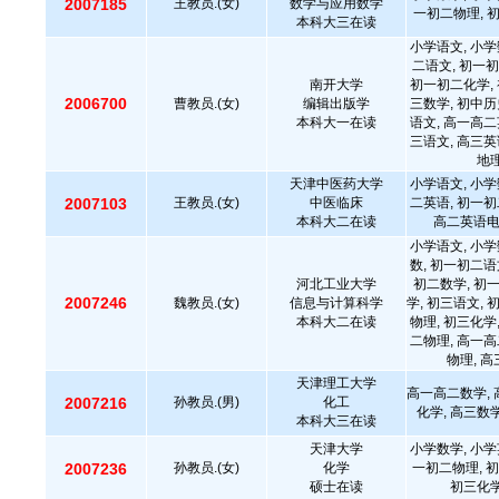
2007185
王教员.(女)
数学与应用数学
一初二物理, 
本科大三在读
小学语文, 小学
二语文, 初一初
南开大学
初一初二化学, 
2006700
曹教员.(女)
编辑出版学
三数学, 初中历
本科大一在读
语文, 高一高二
三语文, 高三英
地理
天津中医药大学
小学语文, 小学
2007103
王教员.(女)
中医临床
二英语, 初一初
本科大二在读
高二英语
小学语文, 小学
数, 初一初二语
河北工业大学
初二数学, 初
2007246
魏教员.(女)
信息与计算科学
学, 初三语文, 
本科大二在读
物理, 初三化学
二物理, 高一高
物理, 
天津理工大学
高一高二数学, 
2007216
孙教员.(男)
化工
化学, 高三数
本科大三在读
天津大学
小学数学, 小学
2007236
孙教员.(女)
化学
一初二物理, 初
硕士在读
初三化学