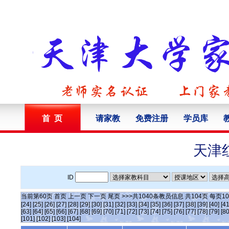
首 页
请家教
免费注册
学员库
天津
ID
当前第
60
页
首页
上一页
下一页
尾页
>>>共
1040
条教员信息 共
104
页 每页
10
[24]
[25]
[26]
[27]
[28]
[29]
[30]
[31]
[32]
[33]
[34]
[35]
[36]
[37]
[38]
[39]
[40]
[41
[63]
[64]
[65]
[66]
[67]
[68]
[69]
[70]
[71]
[72]
[73]
[74]
[75]
[76]
[77]
[78]
[79]
[80
[101]
[102]
[103]
[104]