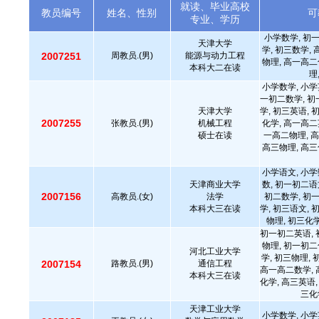
就读、毕业高校
教员编号
姓名、性别
可
专业、学历
小学数学, 初
天津大学
学, 初三数学,
2007251
周教员.(男)
能源与动力工程
物理, 高一高二
本科大二在读
理
小学数学, 小学
一初二数学, 初
天津大学
学, 初三英语, 
2007255
张教员.(男)
机械工程
化学, 高一高二
硕士在读
一高二物理, 高
高三物理, 高三
小学语文, 小学
天津商业大学
数, 初一初二语
2007156
高教员.(女)
法学
初二数学, 初
本科大三在读
学, 初三语文, 
物理, 初三化
初一初二英语, 
物理, 初一初二
河北工业大学
学, 初三物理,
2007154
路教员.(男)
通信工程
高一高二数学, 
本科大三在读
化学, 高三英语,
三化
天津工业大学
小学数学, 小学