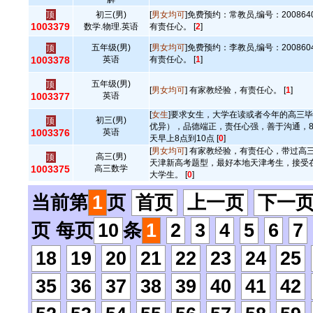
顶
初三(男)
[
男女均可
]免费预约：常教员,编号：20086
1003379
数学.物理.英语
有责任心。 [
2
]
五年级(男)
[
男女均可
]免费预约：李教员,编号：20086
顶
1003378
英语
有责任心。 [
1
]
五年级(男)
顶
[
男女均可
] 有家教经验，有责任心。 [
1
]
1003377
英语
[
女生
]要求女生，大学在读或者今年的高三
初三(男)
顶
优异），品德端正，责任心强，善于沟通，
1003376
英语
天早上8点到10点 [
0
]
[
男女均可
] 有家教经验，有责任心，带过高
高三(男)
顶
天津新高考题型，最好本地天津考生，接受
1003375
高三数学
大学生。 [
0
]
当前第
1
页
首页
上一页
下一
页 每页
10
条
1
2
3
4
5
6
7
18
19
20
21
22
23
24
25
35
36
37
38
39
40
41
42