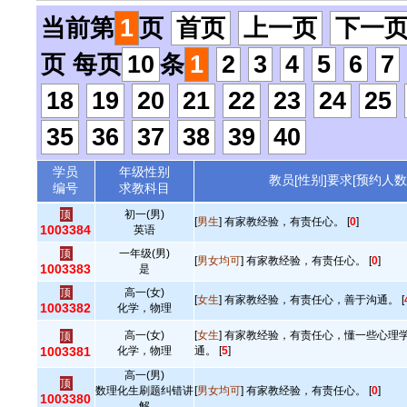
当前第
1
页
首页
上一页
下一
页 每页
10
条
1
2
3
4
5
6
7
18
19
20
21
22
23
24
25
35
36
37
38
39
40
学员
年级性别
教员[性别]要求[预约人数
编号
求教科目
顶
初一(男)
[
男生
] 有家教经验，有责任心。 [
0
]
1003384
英语
顶
一年级(男)
[
男女均可
] 有家教经验，有责任心。 [
0
]
1003383
是
顶
高一(女)
[
女生
] 有家教经验，有责任心，善于沟通。 [
1003382
化学，物理
高一(女)
[
女生
] 有家教经验，有责任心，懂一些心理
顶
1003381
化学，物理
通。 [
5
]
高一(男)
顶
数理化生刷题纠错讲
[
男女均可
] 有家教经验，有责任心。 [
0
]
1003380
解