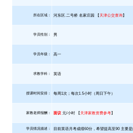
所在区域：
河东区.二号桥 名家庄园 【
天津公交查询
】
学员性别：
男
学员年级：
高一
求教学科：
英语
授课时间安排：
每周1次；每次1.5小时（周日下午）
家教老师报酬：
面议
元/小时 【
天津家教资费参考
】
学员情况描述：
目前英语月考成绩60分，希望提高至90 主