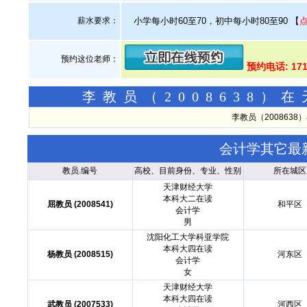
薪水要求：
小学每小时60至70，初中每小时80至90
【
预约这位老师：
预约电话: 171
李教员（2008638
李教员（200863
会计学其它最
教员.编号
高校、目前身份、专业、性别
所在城区
天津财经大学
本科大二在读
屈教员 (2008541)
和平区
会计学
男
沈阳化工大学科亚学院
本科大四在读
杨教员 (2008515)
河东区
会计学
女
天津财经大学
本科大四在读
武教员 (2007533)
河西区