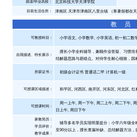
就读/毕业高校：
北京科技大学天津学院
目前生活住所：
津南区.天津市津南区八里台镇 （寒暑假都在
教 员
可教授科目：
小学语文, 小学数学, 小学英语, 初一初二数
擅长小学全科辅导，兼顾作业答疑、习惯培养
自我描述、特长展示
：
结解题思路与易错点。对待学生耐心细致，因
所获证书
：
初级会计证书 普通话二甲 计算机一级
可授课区域描述：
和平区, 河西区, 南开区, 河东区, 河北区, 红
周一上午, 周一下午, 周二上午, 周二下午, 周
可授课时间：
日上午, 周日下午
家教简历：
辅导多名学员实现明显提分：小学六年级全科由
学员评价：
至90分以上，擅长查漏补缺、总结解题方法，
教学成果：