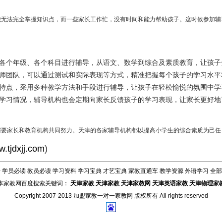
能无法完全掌握知识点，而一些家长工作忙，没有时间和能力帮助孩子。这时候参加辅
各个年级、各个科目进行辅导，从语文、数学到综合及素质教育，让孩子
师团队，可以通过测试和实际表现等方式，精准把握每个孩子的学习水平
特点，采用多种教学方法和手段进行辅导，让孩子在轻松愉悦的氛围中学
学习情况，辅导机构也会定期向家长反馈孩子的学习表现，让家长更好地
需要家长和教育机构共同努力。天津的各家辅导机构都以提高小学生的综合素质为己任
.tjdxjj.com
)
告
学员必读
教员必读
学习资料
学习宝典
才艺宝典
家教直通车
教学资源
外语学习
全部
本家教网百度搜索关键词：
天津家教
天津家教
天津家教网
天津英语家教
天津物理家
Copyright 2007-2013
加盟家教一对一家教网
版权所有 All rights reserved