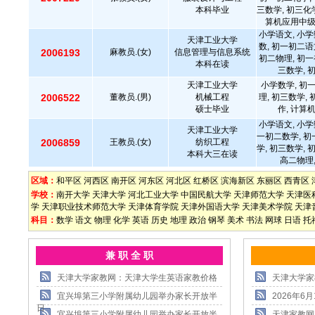
本科毕业
三数学, 初三化学
算机应用中
小学语文, 小学
天津工业大学
数, 初一初二语
2006193
麻教员.(女)
信息管理与信息系统
初二物理, 初一
本科在读
三数学, 
天津工业大学
小学数学, 初
2006522
董教员.(男)
机械工程
理, 初三数学,
硕士毕业
作, 计算
小学语文, 小学
天津工业大学
一初二数学, 初
2006859
王教员.(女)
纺织工程
学, 初三数学, 
本科大三在读
高二物理
区域：
和平区
河西区
南开区
河东区
河北区
红桥区
滨海新区
东丽区
西青区
学校：
南开大学
天津大学
河北工业大学
中国民航大学
天津师范大学
天津医
学
天津职业技术师范大学
天津体育学院
天津外国语大学
天津美术学院
天津
科目：
数学
语文
物理
化学
英语
历史
地理
政治
钢琴
美术
书法
网球
日语
托
兼 职 全 职
天津大学家教网：天津大学生英语家教价格
天津大学家
宜兴埠第三小学附属幼儿园举办家长开放半
2026年
日
宜兴埠第三小学附属幼儿园举办家长开放半
天津家教网