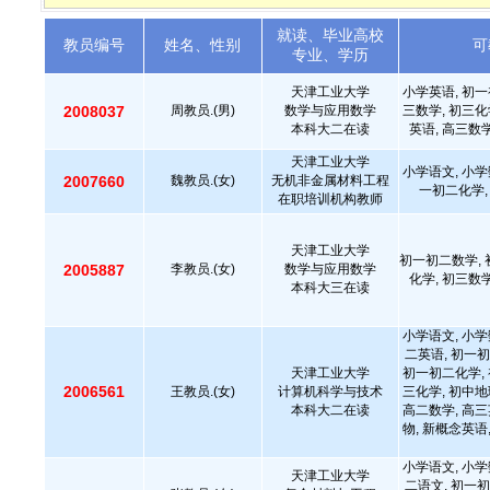
就读、毕业高校
教员编号
姓名、性别
可
专业、学历
天津工业大学
小学英语, 初一
2008037
周教员.(男)
数学与应用数学
三数学, 初三化
本科大二在读
英语, 高三数
天津工业大学
小学语文, 小学
2007660
魏教员.(女)
无机非金属材料工程
一初二化学,
在职培训机构教师
天津工业大学
初一初二数学, 
2005887
李教员.(女)
数学与应用数学
化学, 初三数
本科大三在读
小学语文, 小学
二英语, 初一初
天津工业大学
初一初二化学, 
2006561
王教员.(女)
计算机科学与技术
三化学, 初中地
本科大二在读
高二数学, 高三
物, 新概念英语
小学语文, 小学
天津工业大学
二语文, 初一初