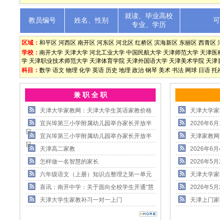
就读、毕业高校
教员编号
姓名、性别
专业、学历
区域：
和平区
河西区
南开区
河东区
河北区
红桥区
滨海新区
东丽区
西青区
学校：
南开大学
天津大学
河北工业大学
中国民航大学
天津师范大学
天津医
学
天津职业技术师范大学
天津体育学院
天津外国语大学
天津美术学院
天津
科目：
数学
语文
物理
化学
英语
历史
地理
政治
钢琴
美术
书法
网球
日语
托
兼 职 全 职
天津大学家教网：天津大学生英语家教价格
天津大学家
宜兴埠第三小学附属幼儿园举办家长开放半
2026年
日
宜兴埠第三小学附属幼儿园举办家长开放半
天津家教网
日
天津高二家教
2026年
怎样做一名智慧的家长
2026年
六年级语文（上册）知识点整理之第一单元
天津大学家
喜讯：南开中学：关于面向全校学生开通“慧
2026年
天津大学生家教补习一对一上门
天津上门家