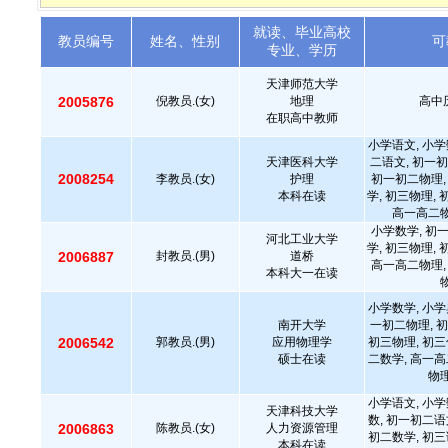
就读、毕业高校
教员编号
姓名、性别
可
专业、学历
天津师范大学
2005876
倪教员.(女)
地理
高中
在职高中教师
小学语文, 小学
天津医科大学
二语文, 初一初
2008254
李教员.(女)
护理
初一初二物理,
本科在读
学, 初三物理,
高一高二物
小学数学, 初
河北工业大学
学, 初三物理,
2006887
封教员.(男)
道桥
高一高二物理,
本科大一在读
小学数学, 小学
南开大学
一初二物理, 初
2006542
郭教员.(男)
应用物理学
初三物理, 初三
硕士在读
二数学, 高一高
物理
小学语文, 小学
天津科技大学
数, 初一初二语
2006863
陈教员.(女)
人力资源管理
初二数学, 初三
本科在读