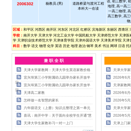
语, 初三数学, 
2006302
杨教员.(男)
道路桥梁与渡河工程
地理, 高一高二
本科大一在读
一高二物理, 高
高三数学, 高三
物
区域：
和平区
河西区
南开区
河东区
河北区
红桥区
滨海新区
东丽区
西青区
学校：
南开大学
天津大学
河北工业大学
中国民航大学
天津师范大学
天津医
学
天津职业技术师范大学
天津体育学院
天津外国语大学
天津美术学院
天津
科目：
数学
语文
物理
化学
英语
历史
地理
政治
钢琴
美术
书法
网球
日语
托
兼 职 全 职
天津大学家教网：天津大学生英语家教价格
天津大学家
宜兴埠第三小学附属幼儿园举办家长开放半
2026年
日
宜兴埠第三小学附属幼儿园举办家长开放半
天津家教网
日
天津高二家教
2026年
怎样做一名智慧的家长
2026年
六年级语文（上册）知识点整理之第一单元
天津大学家
喜讯：南开中学：关于面向全校学生开通“慧
2026年
天津大学生家教补习一对一上门
天津上门家