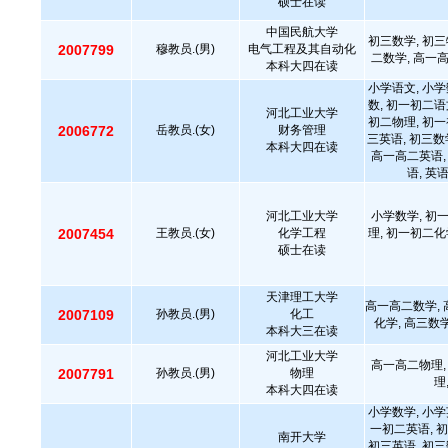
硕士在读
中国民航大学
初三数学, 初三
2007799
穆教员.(男)
电气工程及其自动化
二数学, 高一
本科大四在读
小学语文, 小学
数, 初一初二语
河北工业大学
初二物理, 初一
2006772
岳教员.(女)
财务管理
三英语, 初三数
本科大四在读
高一高二英语,
语, 英
河北工业大学
小学数学, 初
2007454
王教员.(女)
化学工程
理, 初一初二化
硕士在读
天津理工大学
高一高二数学, 
2007109
孙教员.(男)
化工
化学, 高三数
本科大三在读
河北工业大学
高一高二物理,
2007791
孙教员.(男)
物理
理
本科大四在读
小学数学, 小学
一初二英语, 初
南开大学
初三英语, 初三