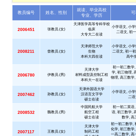
就读、毕业高校
教员编号
姓名、性别
可
专业、学历
天津医学高等专科学校
小学语文, 小学
2006451
张教员.(女)
临床
二语文, 初
大专大二在读
天津师范大学
小学语文, 小学
2008211
曾教员.(女)
生物
二语文, 初一初
本科大四在读
高中生
初一初二数学,
天津大学
学, 初三物理,
2006780
伊教员.(男)
材料成型及控制工程
物理, 高三数学,
本科大一在读
天津外国语大学
小学语文, 小学
2007462
孙教员.(女)
汉语言文字学
二语
硕士在读
中国民航大学
初一初二英语,
2008532
魏教员.(男)
航空工程
语, 初三数学,
硕士在读
数学, 
初一初二数学, 
天津大学
化学, 初三数学,
2007117
王教员.(女)
制药工程
一高二数学, 高