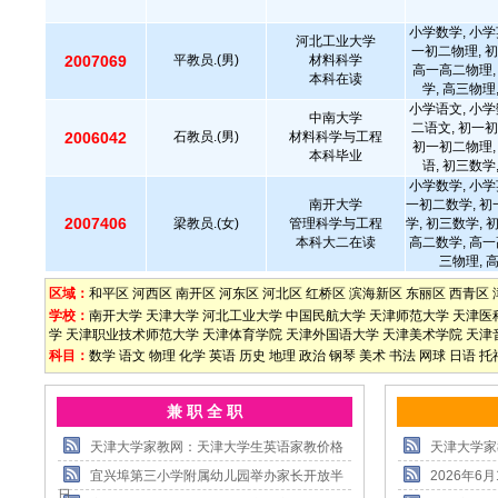
小学数学, 小学
河北工业大学
一初二物理, 初
2007069
平教员.(男)
材料科学
高一高二物理,
本科在读
学, 高三物理
小学语文, 小学
中南大学
二语文, 初一初
2006042
石教员.(男)
材料科学与工程
初一初二物理,
本科毕业
语, 初三数学
小学数学, 小学
南开大学
一初二数学, 初
2007406
梁教员.(女)
管理科学与工程
学, 初三数学, 
本科大二在读
高二数学, 高一
三物理, 
区域：
和平区
河西区
南开区
河东区
河北区
红桥区
滨海新区
东丽区
西青区
学校：
南开大学
天津大学
河北工业大学
中国民航大学
天津师范大学
天津医
学
天津职业技术师范大学
天津体育学院
天津外国语大学
天津美术学院
天津
科目：
数学
语文
物理
化学
英语
历史
地理
政治
钢琴
美术
书法
网球
日语
托
兼 职 全 职
天津大学家教网：天津大学生英语家教价格
天津大学家
宜兴埠第三小学附属幼儿园举办家长开放半
2026年
日