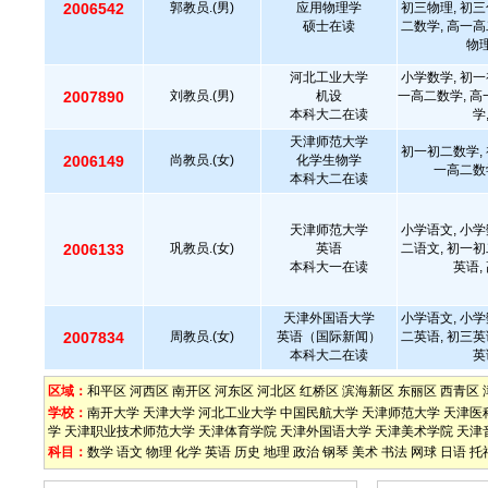
2006542
郭教员.(男)
应用物理学
初三物理, 初三
硕士在读
二数学, 高一高
物理
河北工业大学
小学数学, 初一
2007890
刘教员.(男)
机设
一高二数学, 高
本科大二在读
学
天津师范大学
初一初二数学, 
2006149
尚教员.(女)
化学生物学
一高二数
本科大二在读
天津师范大学
小学语文, 小学
2006133
巩教员.(女)
英语
二语文, 初一初
本科大一在读
英语,
天津外国语大学
小学语文, 小学
2007834
周教员.(女)
英语（国际新闻）
二英语, 初三英
本科大二在读
英
区域：
和平区
河西区
南开区
河东区
河北区
红桥区
滨海新区
东丽区
西青区
学校：
南开大学
天津大学
河北工业大学
中国民航大学
天津师范大学
天津医
学
天津职业技术师范大学
天津体育学院
天津外国语大学
天津美术学院
天津
科目：
数学
语文
物理
化学
英语
历史
地理
政治
钢琴
美术
书法
网球
日语
托