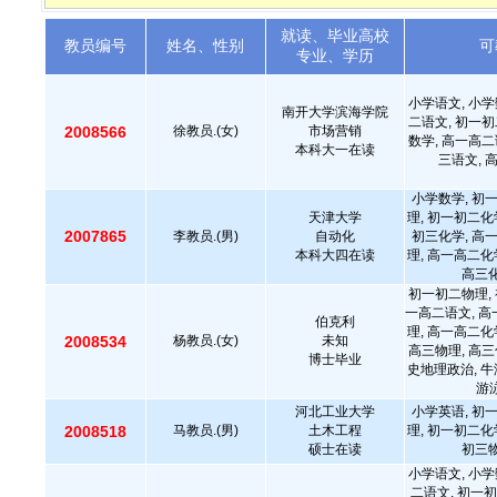
就读、毕业高校
教员编号
姓名、性别
可
专业、学历
小学语文, 小学
南开大学滨海学院
二语文, 初一初
2008566
徐教员.(女)
市场营销
数学, 高一高二
本科大一在读
三语文, 
小学数学, 初
天津大学
理, 初一初二化
2007865
李教员.(男)
自动化
初三化学, 高
本科大四在读
理, 高一高二化
高三化
初一初二物理, 
一高二语文, 高
伯克利
理, 高一高二化
2008534
杨教员.(女)
未知
高三物理, 高三
博士毕业
史地理政治, 牛
游泳
河北工业大学
小学英语, 初
2008518
马教员.(男)
土木工程
理, 初一初二化
硕士在读
初三物
小学语文, 小学
二语文, 初一初