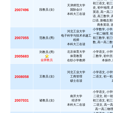
初三语文, 初三
天津师范大学
史, 初中地理,
2007496
段教员.(女)
国际会计
英语, 高一高二
本科大三在读
语, 高三数学,
口语, 新概念英
商务英语, 
小学数学, 小学
河北工业大学
一初二物理, 初
电子科学与技术卓越工
2007055
范教员.(男)
初三数学, 初三
程师
数, 高一高二数
本科大三在读
北京体育大学
小学语文, 小学
刘教员.(男)
2005683
体育教育
二数学, 初中历
金牌教员
在职小学教师
本操作,
河北工业大学
小学语文, 小学
2008058
王教员.(女)
工商管理
二语文, 初一初
硕士在读
小学语文, 小学
南开大学
二语文, 初一初
2007031
诸教员.(女)
经济学
初三语文, 初三
本科大二在读
二语文, 高一高
高一高二物理,