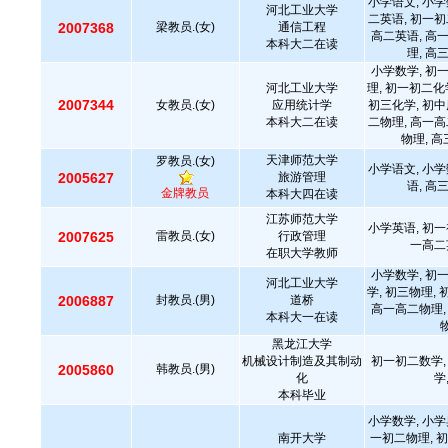
小学语文, 小学
河北工业大学
二英语, 初一初
2007368
梁教员.(女)
通信工程
高二英语, 高
本科大二在读
理, 高
小学数学, 初
河北工业大学
理, 初一初二化
2007344
女教员.(女)
应用统计学
初三化学, 初中
本科大二在读
二物理, 高一高
物理, 
天津师范大学
罗教员.(女)
小学语文, 小学
2005627
旅游管理
语, 高
金牌教员
本科大四在读
江苏师范大学
小学英语, 初一
2007625
雷教员.(女)
行政管理
一高二
在职大学教师
小学数学, 初
河北工业大学
学, 初三物理,
2006887
封教员.(男)
道桥
高一高二物理,
本科大一在读
黑龙江大学
机械设计制造及其制动
初一初二数学,
2005860
韩教员.(男)
化
学
本科毕业
小学数学, 小学
南开大学
一初二物理, 初