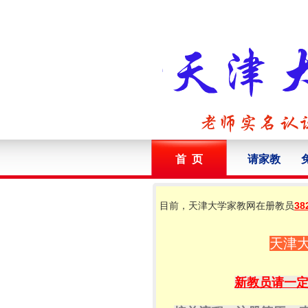
首 页
请家教
目前，天津大学家教网在册教员
38
天津
新教员请一