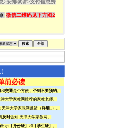
息>
安排试讲
>
支付信息费
师
微信二维码见下方图2
教）
单前必读
间
交通
否则不要预约
和
是否方便，
。
天津大学家教网推荐的家教老师。
详细..
向天津大学家教网反馈（
）。
及时
请
告知 天津大学家教网。
动
身份证
学生证
出示【
】和【
】。