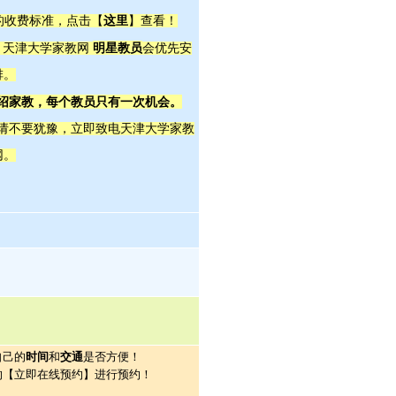
这里
师的收费标准，点击【
】查看！
明星教员
， 天津大学家教网
会优先安
排。
介绍家教，每个教员只有一次机会。
，请不要犹豫，立即致电天津大学家教
网。
自己的
时间
和
交通
是否方便！
的【立即在线预约】进行预约！