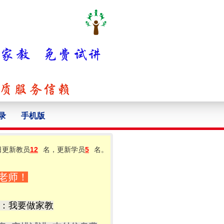
录
手机版
日更新教员
12
名，更新学员
5
名。
老师！
：我要做家教