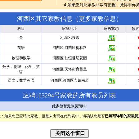
4.如果您对此家教非常有把握，觉得非你
河西区其它家教信息（
更多家教信息
）
科目
家庭地址
家教状态
预
是
河西区.搜索
英语
河西区.河西区梅林路
物理和数学
河西区.仁恒世纪花园
数学，物理，化学，英
河西区.天塔街育贤里
语
语文，数学英语
河西区.河西区宾馆南道
应聘103294号家教的所有教员列表
此家教暂无教员预约!
意：如果您已应聘此家教，但是未出现在此列表中，请确认您是否
已填写详细的家教简