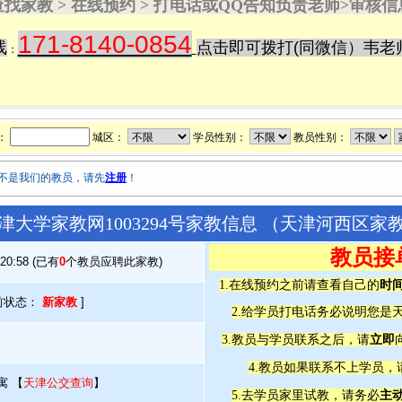
查找家教 > 在线预约 > 打电话或QQ告知负责老师>审核信
171-8140-0854
线
点击即可拨打
(同微信）韦老
：
：
城区：
学员性别：
教员性别：
不是我们的教员，请先
注册
！
津大学家教网1003294号家教信息 （天津河西区家
教员接
:20:58 (已有
0
个教员应聘此家教)
时
1.在线预约之前请查看自己的
前状态：
新家教
]
2.给学员打电话务必说明您是
立即
3.教员与学员联系之后，请
4.教员如果联系不上学员，
寓 【
天津公交查询
】
主
5.去学员家里试教，请务必