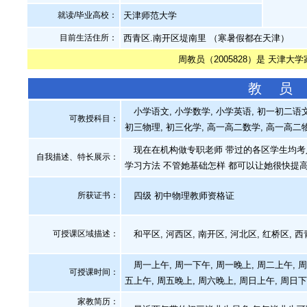
就读/毕业高校：
天津师范大学
目前生活住所：
西青区.南开区堤南里 （寒暑假都在天津）
周教员（2005828）是 天津大
教 员
小学语文, 小学数学, 小学英语, 初一初二语文
可教授科目：
初三物理, 初三化学, 高一高二数学, 高一高二
现在在机构做专职老师 带过的各区学生均考入
自我描述、特长展示
：
学习方法 不管她基础怎样 都可以让她很快提高
所获证书
：
四级 初中物理教师资格证
可授课区域描述：
和平区, 河西区, 南开区, 河北区, 红桥区, 
周一上午, 周一下午, 周一晚上, 周二上午, 周
可授课时间：
五上午, 周五晚上, 周六晚上, 周日上午, 周日
家教简历：