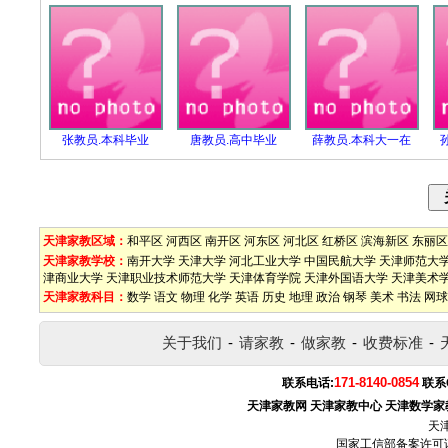
张教员.本科毕业
唐教员.高中毕业
薛教员.本科大一在
天津家教区域：
和平区
河西区
南开区
河东区
河北区
红桥区
滨海新区
东丽区
天津家教学校：
南开大学
天津大学
河北工业大学
中国民航大学
天津师范大
津商业大学
天津职业技术师范大学
天津体育学院
天津外国语大学
天津美术
天津家教科目：
数学
语文
物理
化学
英语
历史
地理
政治
钢琴
美术
书法
网球
关于我们
-
请家教
-
做家教
-
收费标准
-
171-8140-0854
联系电话:
联系
天津家教网
天津家教中心
天津数学家
天
国家工信部备案许可