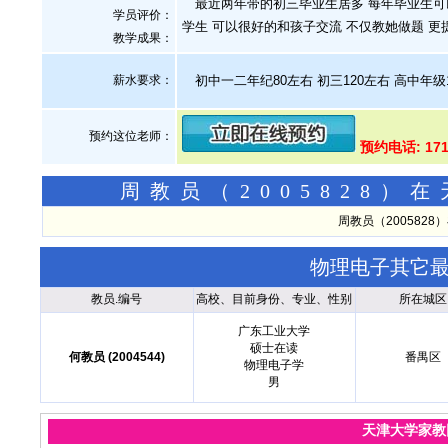
最近两年带的初三毕业生居多 每年毕业生可以
学员评价：
学生 可以很好的和孩子交流 不仅教她做题 
教学成果：
薪水要求：
初中一二年纪80左右 初三120左右 高中年级
预约这位老师：
预约电话: 171
周教员（2005828
周教员（200582
物理电子其它
教员.编号
高校、目前身份、专业、性别
所在城区
广东工业大学
硕士在读
何教员 (2004544)
番禺区
物理电子学
男
天津大学家