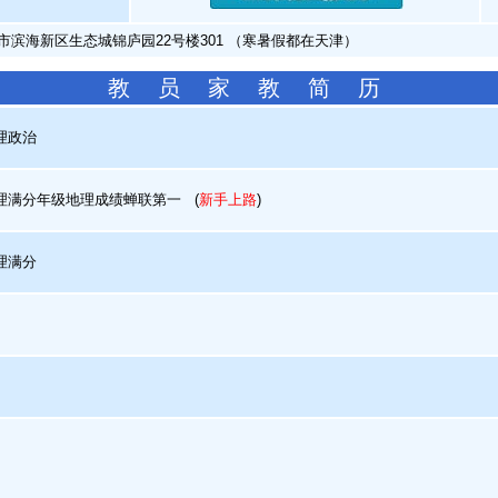
市滨海新区生态城锦庐园22号楼301 （寒暑假都在天津）
教 员 家 教 简 历
理政治
满分年级地理成绩蝉联第一
(
新手上路
)
理满分