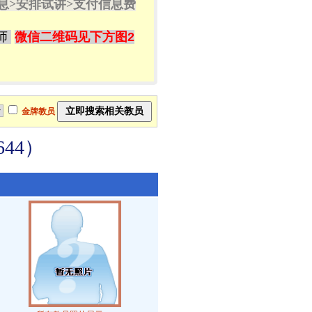
息>
安排试讲
>
支付信息费
师
微信二维码见下方图2
金牌教员
44）