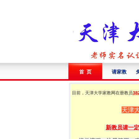
首 页
请家教
目前，天津大学家教网在册教员
38
天津
新教员请一