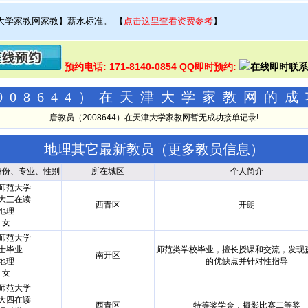
大学家教网家教】薪水标准。
【
点击这里查看资费参考
】
预约电话: 171-8140-0854 QQ即时预约:
008644）在天津大学家教网的
唐教员（2008644）在天津大学家教网暂无成功接单记录!
地理其它最新教员（
更多教员信息
）
身份、专业、性别
所在城区
个人简介
师范大学
大三在读
西青区
开朗
地理
女
师范大学
士毕业
师范类学校毕业，擅长授课和交流，发现
南开区
地理
的优缺点并针对性指导
女
师范大学
大四在读
西青区
特等奖学金，摄影比赛二等奖