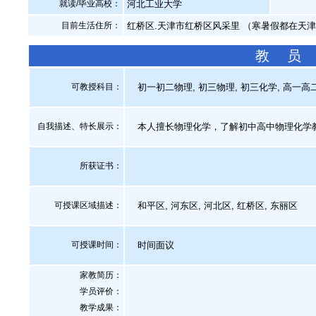
就读/毕业高校：
河北工业大学
目前生活住所：
红桥区.天津市红桥区风采里 （寒暑假都在天
教 员
可教授科目：
初一初二物理, 初三物理, 初三化学, 高一高二
自我描述、特长展示
：
本人擅长物理化学，了解初中高中物理化学
所获证书
：
可授课区域描述：
和平区, 河东区, 河北区, 红桥区, 东丽区
可授课时间：
时间面议
家教简历：
学员评价：
教学成果：