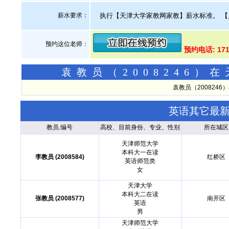
薪水要求：
执行【天津大学家教网家教】薪水标准。
【
预约这位老师：
预约电话: 171
袁教员（2008246
袁教员（200824
英语其它最
教员.编号
高校、目前身份、专业、性别
所在城区
天津师范大学
本科大一在读
李教员 (2008584)
红桥区
英语师范类
女
天津大学
本科大二在读
张教员 (2008577)
南开区
英语
男
天津师范大学