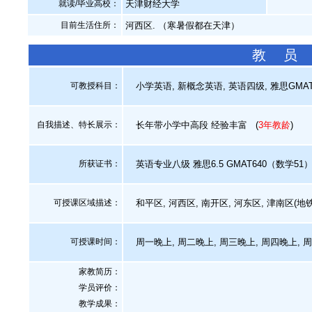
就读/毕业高校：
天津财经大学
目前生活住所：
河西区. （寒暑假都在天津）
教 员
可教授科目：
小学英语, 新概念英语, 英语四级, 雅思GMA
自我描述、特长展示
：
长年带小学中高段 经验丰富
(
3年教龄
)
所获证书
：
英语专业八级 雅思6.5 GMAT640（数学51
可授课区域描述：
和平区, 河西区, 南开区, 河东区, 津南区(地
可授课时间：
周一晚上, 周二晚上, 周三晚上, 周四晚上, 
家教简历：
学员评价：
教学成果：